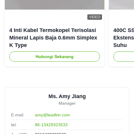
VIDEO
4 Inti Kabel Termokopel Terisolasi
400C SS
Mineral Lapis Baja 0.6mm Simplex
Ekstens
K Type
Suhu
Hubungi Sekarang
Ms. Amy Jiang
Manager
E-mail:
amy@leadkin.com
tel:
86-13429323533