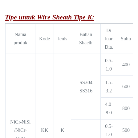
Tipe untuk Wire Sheath Tipe K:
Di
Nama
Bahan
Kode
Jenis
luar
Suhu
produk
Shaeth
Dia.
0.5-
400
1.0
SS304
1.5-
600
SS316
3.2
4.0-
800
8.0
NiCr-NiSi
0.5-
/NiCr-
KK
K
500
1.0