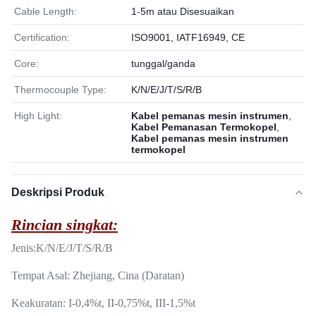
Cable Length:
1-5m atau Disesuaikan
Certification:
ISO9001, IATF16949, CE
Core:
tunggal/ganda
Thermocouple Type:
K/N/E/J/T/S/R/B
High Light:
Kabel pemanas mesin instrumen
,
Kabel Pemanasan Termokopel
,
Kabel pemanas mesin instrumen
termokopel
Deskripsi Produk
Rincian singkat:
Jenis:
K/N/E/J/T/S/R/B
Tempat Asal: Zhejiang, Cina (Daratan)
Keakuratan: I-0,4%t, II-0,75%t, III-1,5%t