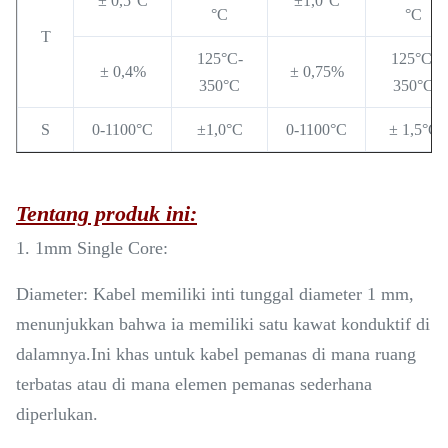
± 0,5°C
±1,0°C
°C
°C
T
125°C-
125°C-
± 0,4%
± 0,75%
350°C
350°C
S
0-1100°C
±1,0°C
0-1100°C
± 1,5°C
Tentang produk ini:
1. 1mm Single Core:
Diameter: Kabel memiliki inti tunggal diameter 1 mm,
menunjukkan bahwa ia memiliki satu kawat konduktif di
dalamnya.Ini khas untuk kabel pemanas di mana ruang
terbatas atau di mana elemen pemanas sederhana
diperlukan.