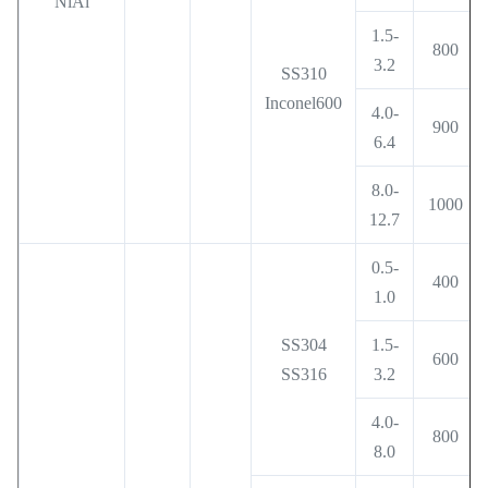
NiAl
1.5-
800
3.2
SS310
Inconel600
4.0-
900
6.4
8.0-
1000
12.7
0.5-
400
1.0
SS304
1.5-
600
SS316
3.2
4.0-
800
8.0