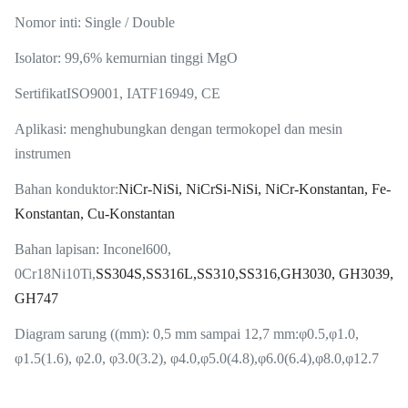
Nomor inti: Single / Double
Isolator: 99,6% kemurnian tinggi MgO
Sertifikat
ISO9001, IATF16949, CE
Aplikasi: menghubungkan dengan termokopel dan mesin
instrumen
Bahan konduktor:
NiCr-NiSi, NiCrSi-NiSi, NiCr-Konstantan, Fe-
Konstantan, Cu-Konstantan
Bahan lapisan: Inconel600,
0Cr18Ni10Ti,
SS304S,SS316L,SS310,SS316,GH3030, GH3039,
GH747
Diagram sarung ((mm): 0,5 mm sampai 12,7 mm:φ0.5,φ1.0,
φ1.5(1.6), φ2.0, φ3.0(3.2), φ4.0,φ5.0(4.8),φ6.0(6.4),φ8.0,φ12.7