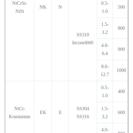
NiCrSi-
0.5-
NK
N
500
NiSi
1.0
1.5-
800
3.2
SS310
Inconel600
4.0-
900
6.4
8.0-
1000
12.7
0.5-
400
1.0
NiCr-
SS304
1.5-
EK
E
600
Konstantan
SS316
3.2
4.0-