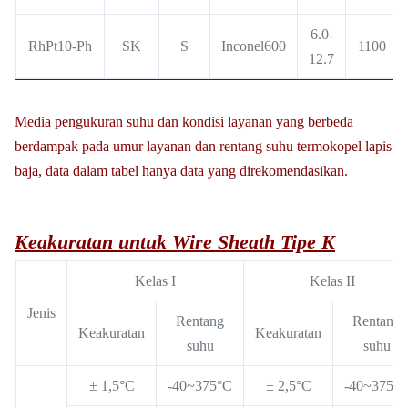
6.0-
RhPt10-Ph
SK
S
Inconel600
1100
12.7
Media pengukuran suhu dan kondisi layanan yang berbeda
berdampak pada umur layanan dan rentang suhu termokopel lapis
baja, data dalam tabel hanya data yang direkomendasikan.
Keakuratan untuk Wire Sheath Tipe K
Kelas I
Kelas II
Jenis
Rentang
Rentang
Keakuratan
Keakuratan
suhu
suhu
± 1,5°C
-40~375°C
± 2,5°C
-40~375°