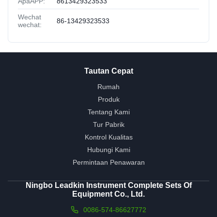
ApaAPP:
8613429323533
Wechat
86-13429323533
wechat:
Tautan Cepat
Rumah
Produk
Tentang Kami
Tur Pabrik
Kontrol Kualitas
Hubungi Kami
Permintaan Penawaran
Ningbo Leadkin Instrument Complete Sets Of
Equipment Co., Ltd.
0086-574-86627772