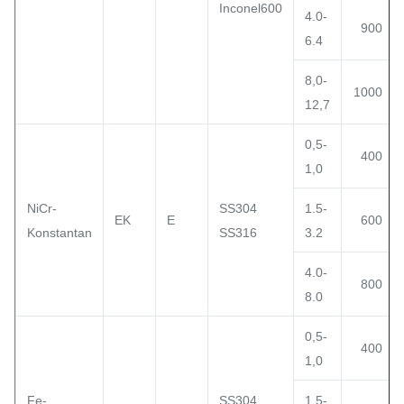
Inconel600
4.0-
900
6.4
8,0-
1000
12,7
0,5-
400
1,0
NiCr-
SS304
1.5-
EK
E
600
Konstantan
SS316
3.2
4.0-
800
8.0
0,5-
400
1,0
Fe-
SS304
1.5-