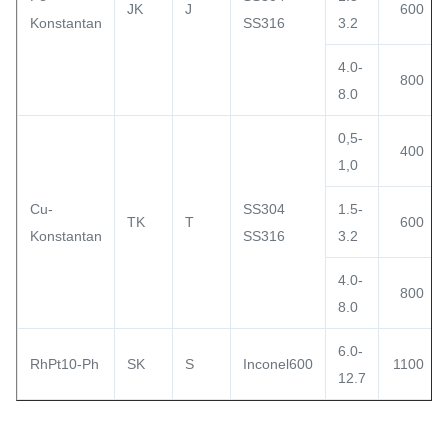
JK
J
600
Konstantan
SS316
3.2
4.0-
800
8.0
0,5-
400
1,0
Cu-
SS304
1.5-
TK
T
600
Konstantan
SS316
3.2
4.0-
800
8.0
6.0-
RhPt10-Ph
SK
S
Inconel600
1100
12.7