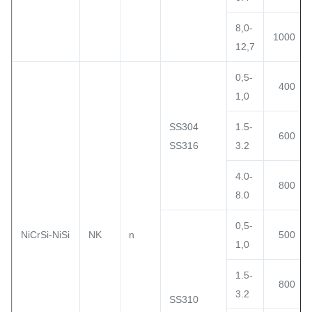
8,0-
1000
12,7
0,5-
400
1,0
SS304
1.5-
600
SS316
3.2
4.0-
800
8.0
0,5-
NiCrSi-NiSi
NK
n
500
1,0
1.5-
800
3.2
SS310