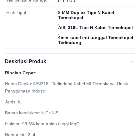
Temperature Range:
0-1100℃
High Light:
8 MM Duplex Tipe N Kabel
Termokopel
,
AISI 316L Tipe N Kabel Termokopel
,
4mm kabel inti tunggal Termokopel
Terlindung
Deskripsi Produk
Rincian Cepat:
Nama:
Duplex AISI316L Terlindung Kabel MI Termokopel Untuk
Penggunaan Industri
Jenis:
K
Bahan konduktor: NiCr-NiSi
Isolator: 99,6% kemurnian tinggi MgO
Nomor inti: 2, 4