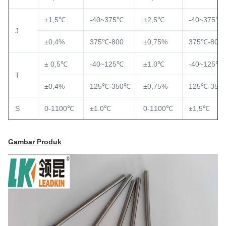
±1,5℃
-40~375℃
±2,5℃
-40~375℃
J
±0,4%
375℃-800
±0,75%
375℃-800
± 0,5℃
-40~125℃
±1.0℃
-40~125℃
T
±0,4%
125℃-350℃
±0,75%
125℃-350
S
0-1100℃
±1.0℃
0-1100℃
±1,5℃
Gambar Produk