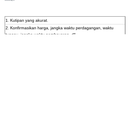
1. Kutipan yang akurat.
2. Konfirmasikan harga, jangka waktu perdagangan, waktu
tunggu, jangka waktu pembayaran, dll.
3. Penjualan LEADKIN mengirimkan Faktur Proforma dengan
segel LEADKIN.
4. Pelanggan mengatur pembayaran untuk deposit dan
mengirimkan slip bank kepada kami.
5. Produksi Tengah-kirim foto untuk menunjukkan jalur produksi
tempat Anda dapat melihat produk Anda.Konfirmasikan
perkiraan waktu pengiriman lagi.
6. Foto produk akhir Produksi-Produksi massal.
7. Klien melakukan pembayaran untuk saldo dan LEADKIN
mengirimkan barang.Menginformasikan nomor pelacakan dan
memeriksa status untuk klien.
8. Pesanan selesai dengan sempurna ketika Anda menerima
barang dan puas dengannya.