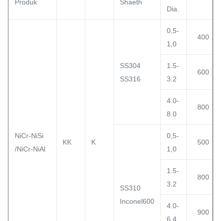
Produk
Shaeth
Dia.
0,5-
400
1,0
SS304
1.5-
600
SS316
3.2
4.0-
800
8.0
NiCr-NiSi
0,5-
KK
K
500
/NiCr-NiAl
1,0
1.5-
800
3.2
SS310
Inconel600
4.0-
900
6.4