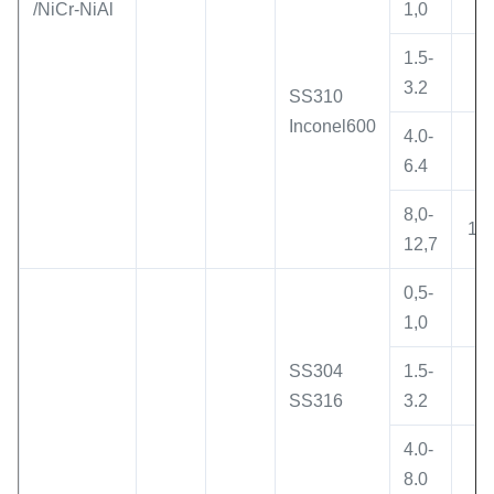
/NiCr-NiAl
1,0
1.5-
8
3.2
SS310
Inconel600
4.0-
9
6.4
8,0-
10
12,7
0,5-
4
1,0
SS304
1.5-
6
SS316
3.2
4.0-
8
8.0