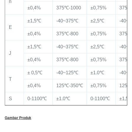
n
±0,4%
375℃-1000
±0,75%
375℃
±1,5℃
-40~375℃
±2,5℃
-40~
E
±0,4%
375℃-800
±0,75%
375℃
±1,5℃
-40~375℃
±2,5℃
-40~
J
±0,4%
375℃-800
±0,75%
375℃
± 0,5℃
-40~125℃
±1.0℃
-40~
T
±0,4%
125℃-350℃
±0,75%
125℃
S
0-1100℃
±1.0℃
0-1100℃
±1,5
Gambar Produk