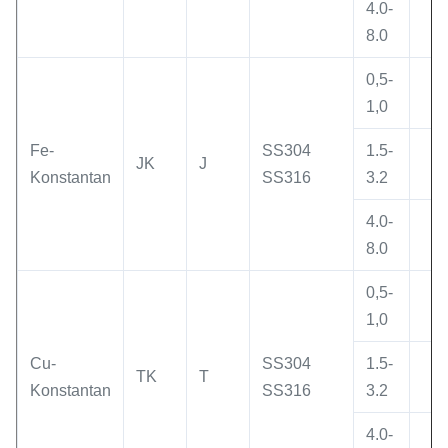
4.0-
8
8.0
0,5-
4
1,0
Fe-
SS304
1.5-
JK
J
6
Konstantan
SS316
3.2
4.0-
8
8.0
0,5-
4
1,0
Cu-
SS304
1.5-
TK
T
6
Konstantan
SS316
3.2
4.0-
8