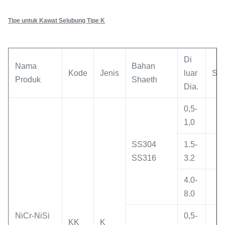
Tipe untuk Kawat Selubung Tipe K
Di
Nama
Bahan
Kode
Jenis
luar
Su
Produk
Shaeth
Dia.
0,5-
4
1,0
SS304
1.5-
6
SS316
3.2
4.0-
8
8.0
NiCr-NiSi
0,5-
KK
K
5