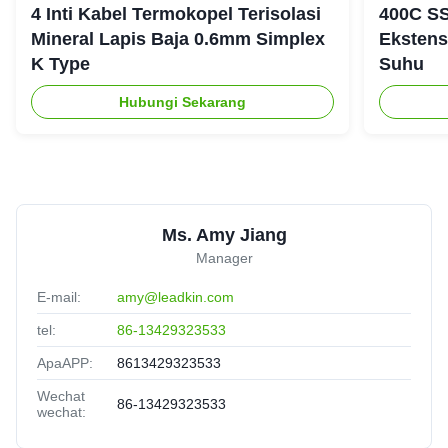
4 Inti Kabel Termokopel Terisolasi
400C SS
Mineral Lapis Baja 0.6mm Simplex
Ekstens
K Type
Suhu
Hubungi Sekarang
Ms. Amy Jiang
Manager
E-mail:
amy@leadkin.com
tel:
86-13429323533
ApaAPP:
8613429323533
Wechat
86-13429323533
wechat: