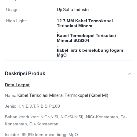
Usage:
Uji Suhu Industri
High Light:
12.7 MM Kabel Termokopel
Terisolasi Mineral
,
Kabel Termokopel Terisolasi
Mineral SUS304
,
kabel listrik berselubung logam
MgO
Deskripsi Produk
Detail cepat
Nama
Kabel Terisolasi Mineral Termokopel (Kabel MI)
:
Jenis:
K,N,E,J,T,R,B,S,Pt100
Bahan konduktor: NiCr-NiSi,
NiCrSi-NiSi), NiCr-Konstantan, Fe-
Konstantan, Cu-Konstantan
Isolator: 99,6% kemurnian tinggi MgO