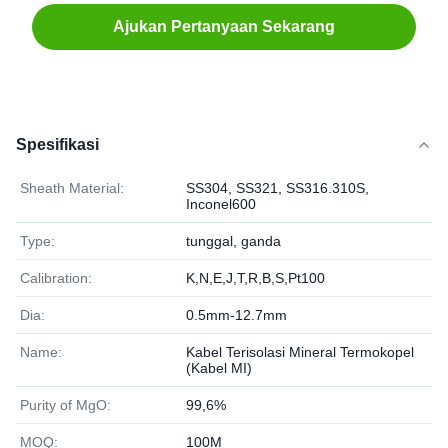
Ajukan Pertanyaan Sekarang
Spesifikasi
Sheath Material:
SS304, SS321, SS316.310S,
Inconel600
Type:
tunggal, ganda
Calibration:
K,N,E,J,T,R,B,S,Pt100
Dia:
0.5mm-12.7mm
Name:
Kabel Terisolasi Mineral Termokopel
(Kabel MI)
Purity of MgO:
99,6%
MOQ:
100M