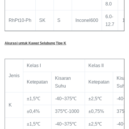
8.0
6.0-
RhPt10-Ph
SK
S
Inconel600
11
12.7
Akurasi untuk Kawat Selubung Tipe K
Kelas I
Kelas II
Jenis
Kisaran
Kisar
Ketepatan
Ketepatan
Suhu
Suhu
±1,5℃
-40~375℃
±2,5℃
-40~
K
±0,4%
375℃-1000
±0,75%
375℃
±1,5℃
-40~375℃
±2,5℃
-40~