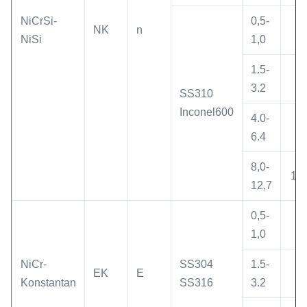
NiCrSi-
0,5-
NK
n
5
NiSi
1,0
1.5-
8
3.2
SS310
Inconel600
4.0-
9
6.4
8,0-
10
12,7
0,5-
4
1,0
NiCr-
SS304
1.5-
EK
E
6
Konstantan
SS316
3.2