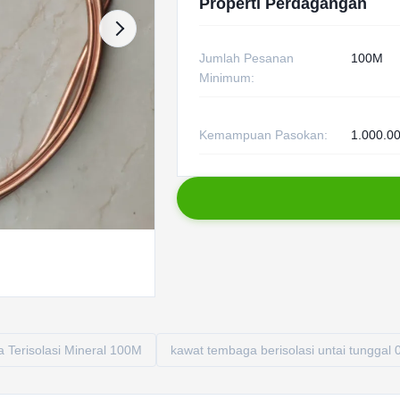
Properti Perdagangan
Jumlah Pesanan
100M
Minimum:
Kemampuan Pasokan:
1.000.00
 Terisolasi Mineral 100M
kawat tembaga berisolasi untai tunggal