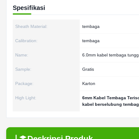
Spesifikasi
Sheath Material:
tembaga
Calibration:
tembaga
Name:
6.0mm kabel tembaga tungg
Sample:
Gratis
Package:
Karton
High Light:
6mm Kabel Tembaga Teriso
kabel berselubung tembaga
Deskripsi Produk