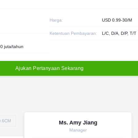
Harga:
USD 0.99-30/M
Ketentuan Pembayaran:
L/C, D/A, D/P, T/T
0 juta/tahun
A
j
u
k
a
n
P
e
r
t
a
n
y
a
a
n
S
e
k
a
r
a
n
g
 0.6CM
Ms. Amy Jiang
Manager