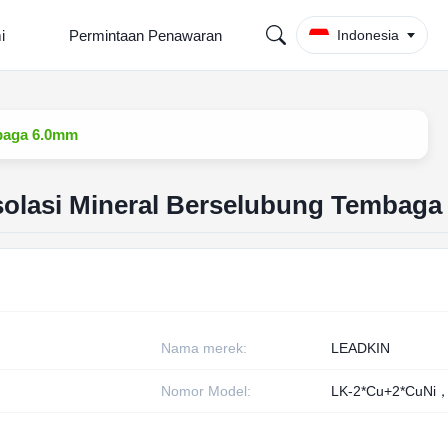
i
Permintaan Penawaran
Indonesia
mbaga 6.0mm
solasi Mineral Berselubung Tembag
Nama merek:
LEADKIN
Nomor Model:
LK-2*Cu+2*CuNi