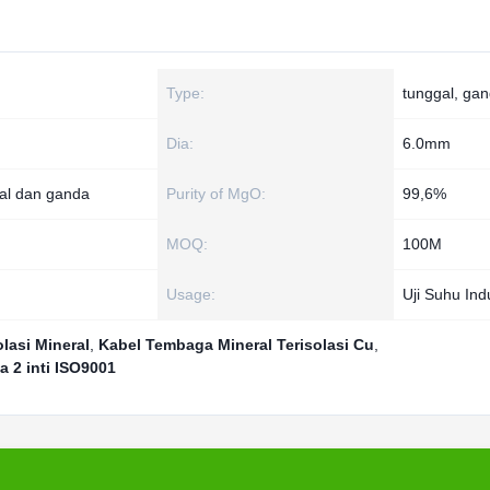
Type:
tunggal, ga
Dia:
6.0mm
al dan ganda
Purity of MgO:
99,6%
MOQ:
100M
Usage:
Uji Suhu Indu
lasi Mineral
,
Kabel Tembaga Mineral Terisolasi Cu
,
 2 inti ISO9001